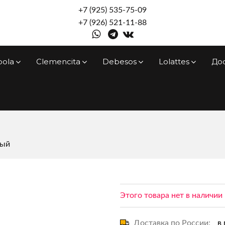
+7 (925) 535-75-09
+7 (926) 521-11-88
pola
Clemencita
Debesos
Lolattes
До
ный
Этого товара нет в наличии
Доставка по России:
в 