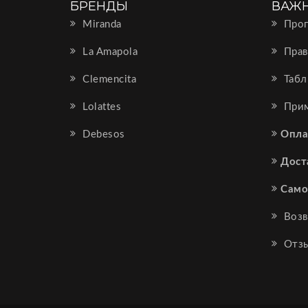
БРЕНДЫ
ВАЖ
Miranda
Прог
La Amapola
Прав
Clemencita
Табл
Lolattes
Прим
Debesos
Опла
Дост
Само
Возв
Отз