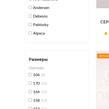
Andersen
Debesos
СЕР
Pablosky
Alpaca
остал
Размеры
Одежда
104
(4)
170
(16)
164
(15)
158
(14)