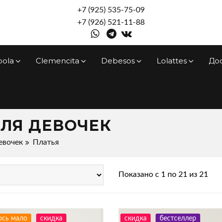
+7 (925) 535-75-09
+7 (926) 521-11-88
pola
Clemencita
Debesos
Lolattes
До
ДЛЯ ДЕВОЧЕК
евочек
Платья
Показано с 1 по 21 из 21
ось мало
скидка
скидка
бестселлер