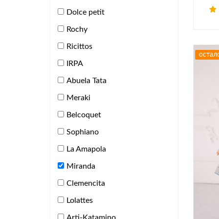
Dolce petit
Rochy
Ricittos
остал
IRPA
Abuela Tata
Meraki
Belcoquet
Sophiano
La Amapola
Miranda
Clemencita
Lolattes
Arti-Katamino