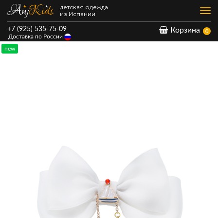
детская одежда
Нав
из Испании
+7 (925) 535-75-09
Корзина
0
Доставка по России
new