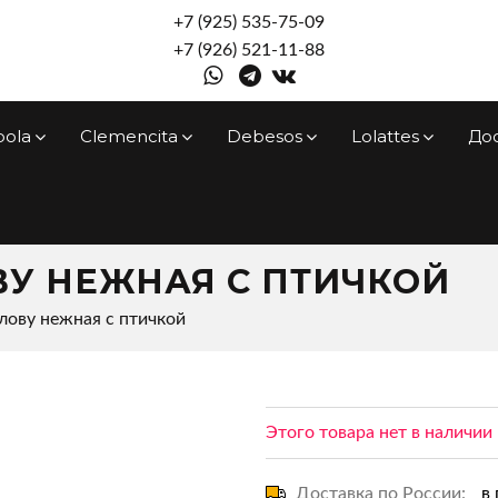
+7 (925) 535-75-09
+7 (926) 521-11-88
pola
Clemencita
Debesos
Lolattes
До
ВУ НЕЖНАЯ С ПТИЧКОЙ
олову нежная с птичкой
Этого товара нет в наличии
Доставка по России:
в 