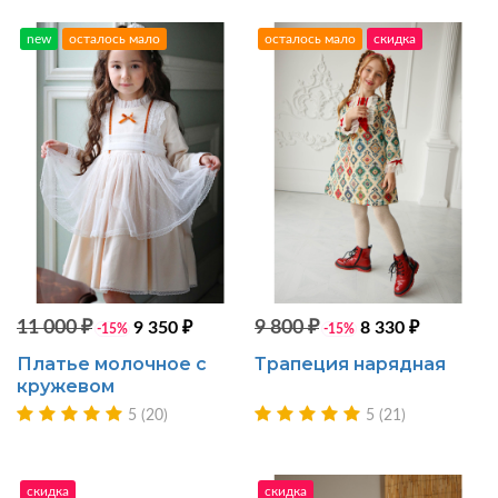
new
осталось мало
осталось мало
скидка
11 000 ₽
9 800 ₽
9 350 ₽
8 330 ₽
-15%
-15%
Платье молочное с
Трапеция нарядная
кружевом
5 (20)
5 (21)
скидка
скидка