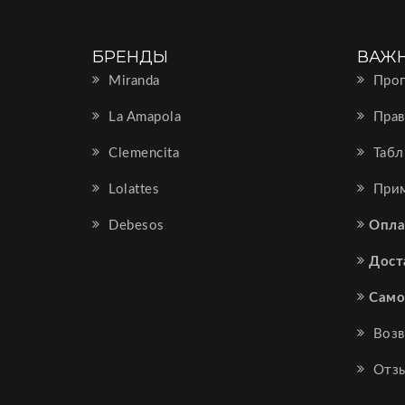
БРЕНДЫ
ВАЖ
Miranda
Прог
La Amapola
Прав
Clemencita
Табл
Lolattes
Прим
Debesos
Опла
Дост
Само
Возв
Отз