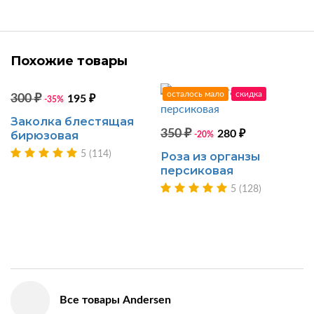
Похожие товары
скидка
осталось мало
скидка
300 ₽
195 ₽
-35%
Заколка блестящая
350 ₽
280 ₽
бирюзовая
-20%
5 (114)
Роза из органзы
персиковая
5 (128)
Все товары Andersen