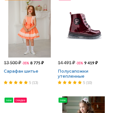
13 500 ₽
14 491 ₽
8 775 ₽
9 419 ₽
-35%
-35%
Сарафан шитье
Полусапожки
утепленные
5 (13)
5 (10)
new
скидка
new