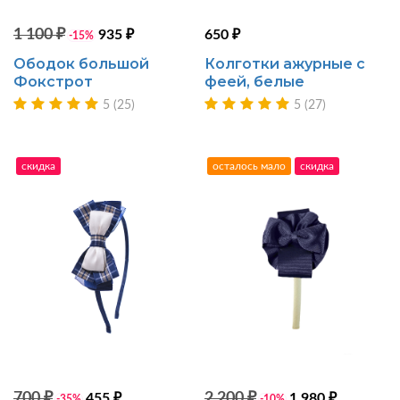
1 100 ₽
935 ₽
650 ₽
-15%
Ободок большой
Колготки ажурные с
Фокстрот
феей, белые
5 (25)
5 (27)
скидка
осталось мало
скидка
700 ₽
2 200 ₽
455 ₽
1 980 ₽
-35%
-10%