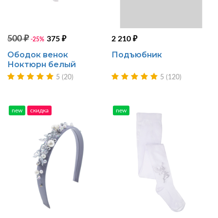
500 ₽
375 ₽
2 210 ₽
-25%
Ободок венок
Подъюбник
Ноктюрн белый
5 (20)
5 (120)
new
скидка
new