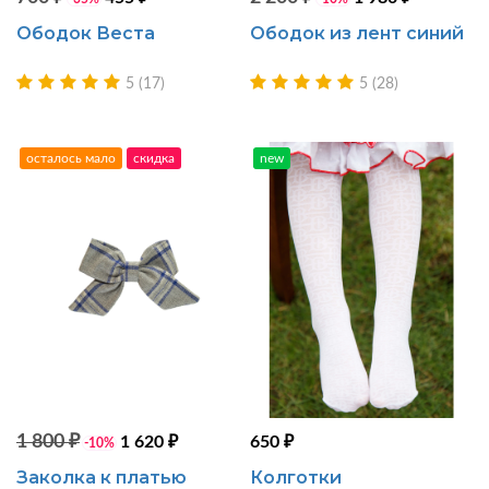
Ободок Веста
Ободок из лент синий
5 (17)
5 (28)
осталось мало
скидка
new
1 800 ₽
1 620 ₽
650 ₽
-10%
Заколка к платью
Колготки