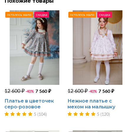
Похожие товары
осталось мало
скидка
осталось мало
скидка
12 600 ₽
12 600 ₽
7 560 ₽
7 560 ₽
-40%
-40%
Платье в цветочек
Нежное платье с
серо-розовое
мехом на малышку
5 (104)
5 (120)