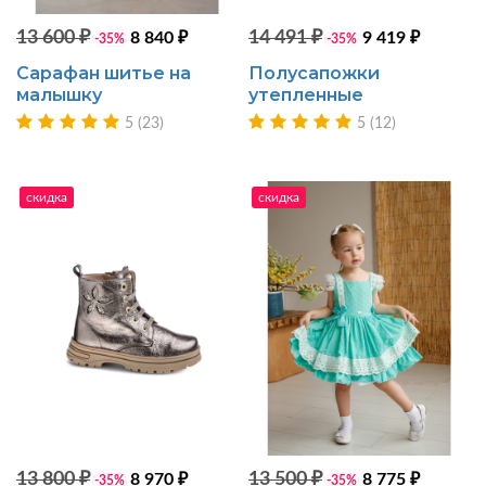
13 600 ₽
14 491 ₽
8 840 ₽
9 419 ₽
-35%
-35%
Сарафан шитье на
Полусапожки
малышку
утепленные
5 (23)
5 (12)
скидка
скидка
13 800 ₽
13 500 ₽
8 970 ₽
8 775 ₽
-35%
-35%